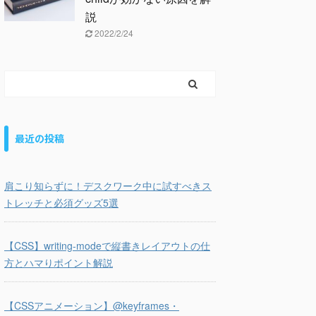
説
2022/2/24
最近の投稿
肩こり知らずに！デスクワーク中に試すべきス
トレッチと必須グッズ5選
【CSS】writing-modeで縦書きレイアウトの仕
方とハマりポイント解説
【CSSアニメーション】@keyframes・