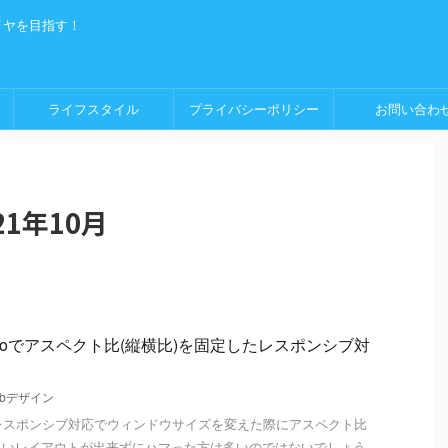
イヤを目指す！
ライフスタイル
プライバシーポリシー
お問い合わ
1年10月
-ratioでアスペクト比(縦横比)を固定したレスポンシブ対
ebデザイン
レスポンシブ対応でウィンドウサイズを変えた際にアスペクト比
しいレイアウトが出来ずにハマった方は多いのではないでしょう