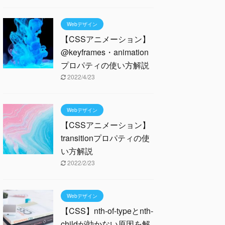
Webデザイン
【CSSアニメーション】
@keyframes・animation
プロパティの使い方解説
2022/4/23
Webデザイン
【CSSアニメーション】
transitionプロパティの使
い方解説
2022/2/23
Webデザイン
【CSS】nth-of-typeとnth-
childが効かない原因を解