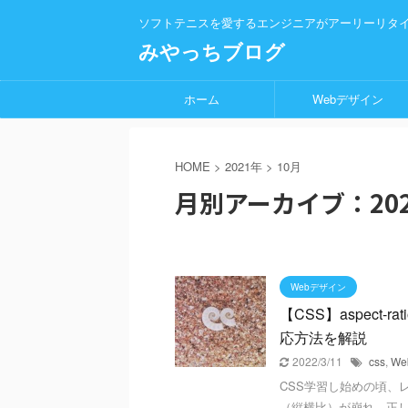
ソフトテニスを愛するエンジニアがアーリーリタ
みやっちブログ
ホーム
Webデザイン
HOME
>
2021年
>
10月
月別アーカイブ：202
Webデザイン
【CSS】aspect
応方法を解説
2022/3/11
css
,
W
CSS学習し始めの頃、
（縦横比）が崩れ、正