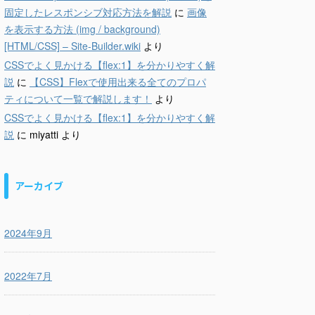
固定したレスポンシブ対応方法を解説
に
画像
を表示する方法 (img / background)
[HTML/CSS] – Site-Builder.wiki
より
CSSでよく見かける【flex:1】を分かりやすく解
説
に
【CSS】Flexで使用出来る全てのプロパ
ティについて一覧で解説します！
より
CSSでよく見かける【flex:1】を分かりやすく解
説
に
miyatti
より
アーカイブ
2024年9月
2022年7月