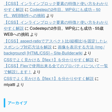
【CSS】インラインブロック要素の特徴と使い方をわかり
やすく解説
に
Codestepの2作目。WP化にも成功 – 50
代、WEB制作への挑戦
より
【CSS】インラインブロック要素の特徴と使い方をわかり
やすく解説
に
Codestepの2作目。WP化にも成功 - 55歳
WEBへの挑戦
より
【CSS】aspect-ratioでアスペクト比(縦横比)を固定したレ
スポンシブ対応方法を解説
に
画像を表示する方法 (img /
background) [HTML/CSS] – Site-Builder.wiki
より
CSSでよく見かける【flex:1】を分かりやすく解説
に
【CSS】Flexで使用出来る全てのプロパティについて一覧
で解説します！
より
CSSでよく見かける【flex:1】を分かりやすく解説
に
miyatti
より
アーカイブ